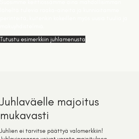
Suosimme keittiössämme aina mahdollisimman
läheltä tulevia raaka-aineita ja kunnioitamme
perinteitä, kuitenkin kokeillen myös uusia tuulia ja
makuyhdistelmiä.
Tutustu esimerkkiin juhlamenusta
Juhlaväelle majoitus
mukavasti
Juhlien ei tarvitse päättyä valomerkkiin!
Juhlavieraanne voivat varata majoituksen