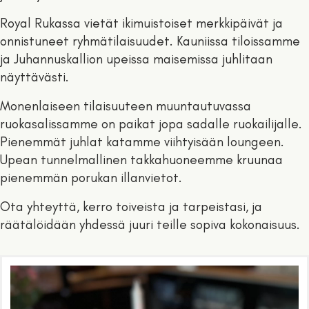
Royal Rukassa vietät ikimuistoiset merkkipäivät ja
onnistuneet ryhmätilaisuudet. Kauniissa tiloissamme
ja Juhannuskallion upeissa maisemissa juhlitaan
näyttävästi.
Monenlaiseen tilaisuuteen muuntautuvassa
ruokasalissamme on paikat jopa sadalle ruokailijalle.
Pienemmät juhlat katamme viihtyisään loungeen.
Upean tunnelmallinen takkahuoneemme kruunaa
pienemmän porukan illanvietot.
Ota yhteyttä, kerro toiveista ja tarpeistasi, ja
räätälöidään yhdessä juuri teille sopiva kokonaisuus.